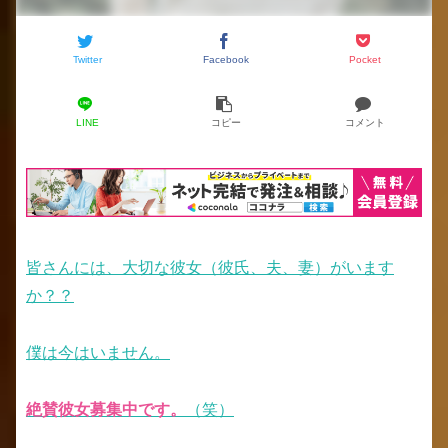
Twitter
Facebook
Pocket
LINE
コピー
コメント
皆さんには、大切な彼女（彼氏、夫、妻）がいます
か？？
僕は今はいません。
絶賛彼女募集中です。
（笑）