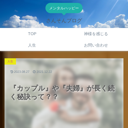
メンタルハッピー
さんそんブログ
TOP
神様を感じる
人生
お問い合わせ
人生
2023.08.27
2021.12.22
『カップル』や『夫婦』が長く続
く秘訣って？？