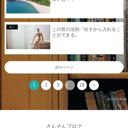
全て
この世の法則『出すから入れるこ
とができる』
次のページ
1
2
3
…
18
2025.03.18
2024.05.14
2025.08.30
2025.05.15
2025.04.12
2025.04.09
2025.04.08
2025.04.07
2024.06.25
2024.02.03
さんそんブログ