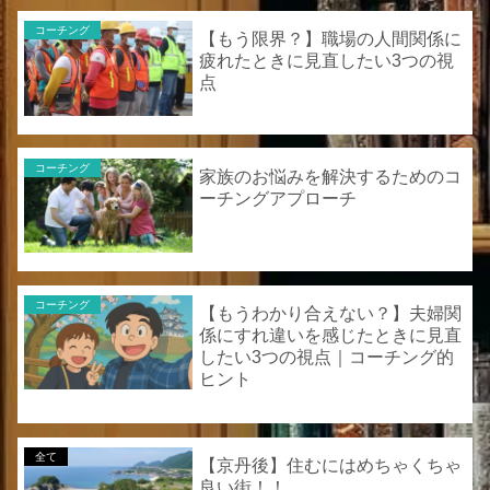
コーチング
【もう限界？】職場の人間関係に
疲れたときに見直したい3つの視
点
コーチング
家族のお悩みを解決するためのコ
ーチングアプローチ
コーチング
【もうわかり合えない？】夫婦関
係にすれ違いを感じたときに見直
したい3つの視点｜コーチング的
ヒント
全て
【京丹後】住むにはめちゃくちゃ
良い街！！