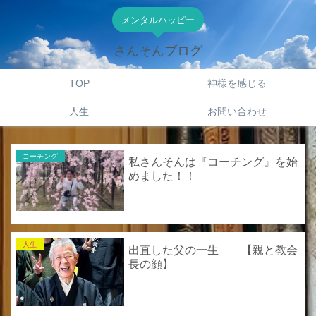
メンタルハッピー
さんそんブログ
TOP
神様を感じる
人生
お問い合わせ
コーチング
私さんそんは『コーチング』を始
めました！！
人生
出直した父の一生 【親と教会
長の顔】