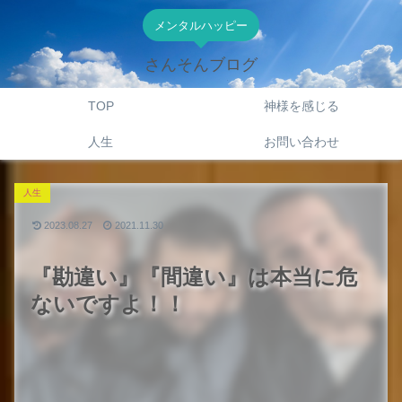
メンタルハッピー
さんそんブログ
TOP
神様を感じる
人生
お問い合わせ
人生
2023.08.27
2021.11.30
『勘違い』『間違い』は本当に危
ないですよ！！