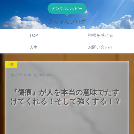
メンタルハッピー
さんそんブログ
TOP
神様を感じる
人生
お問い合わせ
人生
2022.01.26
2021.10.28
『傷痕』が人を本当の意味でたす
けてくれる！そして強くする！？