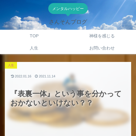
メンタルハッピー
さんそんブログ
TOP
神様を感じる
人生
お問い合わせ
人生
2022.01.16
2021.11.14
『表裏一体』という事を分かって
おかないといけない？？