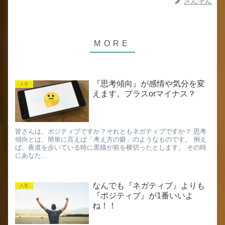
さんそん
『思考傾向』が感情や気分を変
人生
えます。プラスorマイナス？
皆さんは、ポジティブですか？それともネガティブですか？ 思考
傾向とは、簡単に言えば「考え方の癖」のようなものです。 例え
ば、夜道を歩いている時に黒猫が前を横切ったとします。 その時
にあなた...
なんでも『ネガティブ』よりも
人生
『ポジティブ』が1番いいよ
ね！！