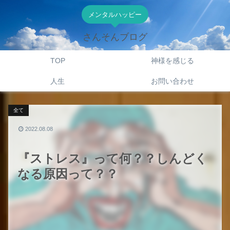
メンタルハッピー
さんそんブログ
TOP
神様を感じる
人生
お問い合わせ
全て
2022.08.08
『ストレス』って何？？しんどく
なる原因って？？