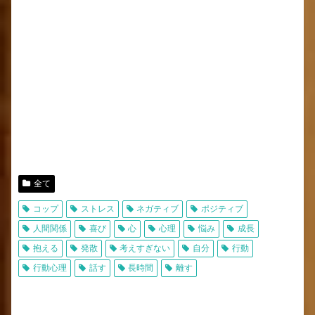
全て
コップ
ストレス
ネガティブ
ポジティブ
人間関係
喜び
心
心理
悩み
成長
抱える
発散
考えすぎない
自分
行動
行動心理
話す
長時間
離す