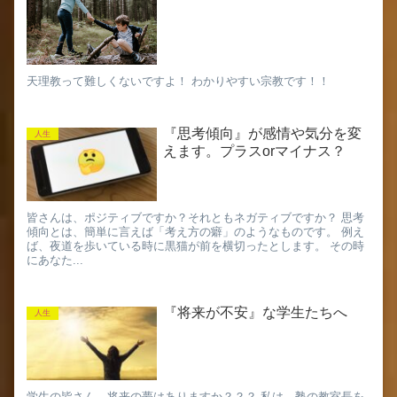
天理教って難しくないですよ！ わかりやすい宗教です！！
『思考傾向』が感情や気分を変
人生
えます。プラスorマイナス？
皆さんは、ポジティブですか？それともネガティブですか？ 思考
傾向とは、簡単に言えば「考え方の癖」のようなものです。 例え
ば、夜道を歩いている時に黒猫が前を横切ったとします。 その時
にあなた...
『将来が不安』な学生たちへ
人生
学生の皆さん、将来の夢はありますか？？？ 私は、塾の教室長を