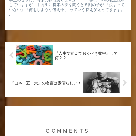
していますが、中高生に将来の夢を聞くと８割の子が 「決まって
いない」「何をしようか考え中」 っていう答えが返ってきます。
...
『人生で覚えておくべき数字』って
何？？
『山本 五十六』の名言は素晴らしい！