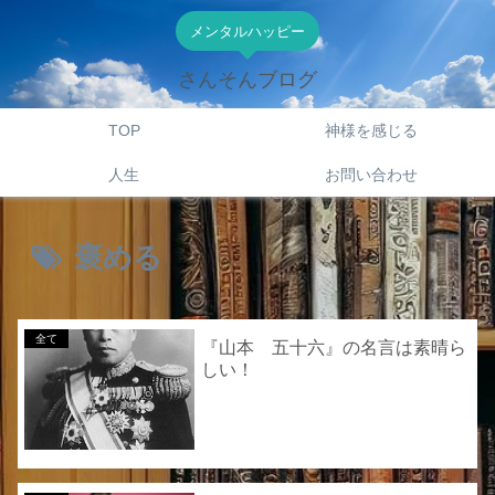
メンタルハッピー
さんそんブログ
TOP
神様を感じる
人生
お問い合わせ
褒める
全て
『山本 五十六』の名言は素晴ら
しい！