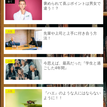
全て
褒められて喜ぶポイントは男女で
違う！？
人生
先輩や上司と上手に付き合う方
法！
人生
今思えば、最高だった『学生と過
ごした4年間』
人生
『ハエ』のような人にはならない
ように！！