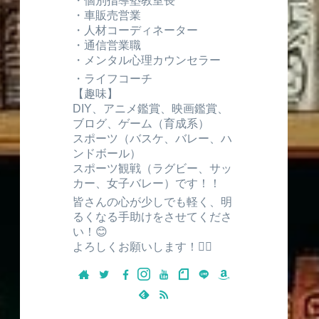
・個別指導塾教室長
・車販売営業
・人材コーディネーター
・通信営業職
・メンタル心理カウンセラー
・ライフコーチ
【趣味】
DIY、アニメ鑑賞、映画鑑賞、
ブログ、ゲーム（育成系）
スポーツ（バスケ、バレー、ハ
ンドボール）
スポーツ観戦（ラグビー、サッ
カー、女子バレー）です！！
皆さんの心が少しでも軽く、明
るくなる手助けをさせてくださ
い！😊
よろしくお願いします！🙇‍♂️