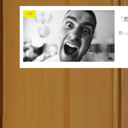
人生
『
悪い