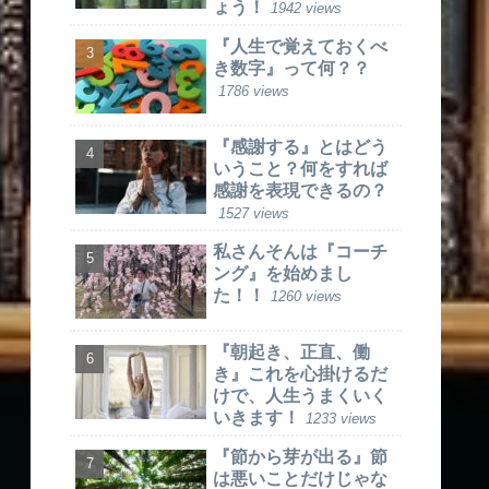
ょう！
1942 views
『人生で覚えておくべ
き数字』って何？？
1786 views
『感謝する』とはどう
いうこと？何をすれば
感謝を表現できるの？
1527 views
私さんそんは『コーチ
ング』を始めまし
た！！
1260 views
『朝起き、正直、働
き』これを心掛けるだ
けで、人生うまくいく
いきます！
1233 views
『節から芽が出る』節
は悪いことだけじゃな