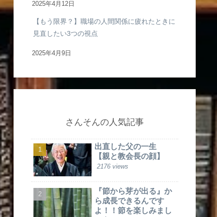
2025年4月12日
【もう限界？】職場の人間関係に疲れたときに
見直したい3つの視点
2025年4月9日
さんそんの人気記事
出直した父の一生
【親と教会長の顔】
2176 views
『節から芽が出る』か
ら成長できるんです
よ！！節を楽しみまし