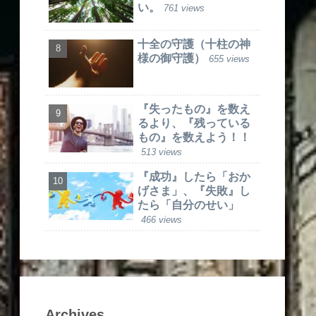
い。
761 views
十全の守護（十柱の神
様の御守護）
655 views
『失ったもの』を数え
るより、『残っている
もの』を数えよう！！
513 views
『成功』したら「おか
げさま」、『失敗』し
たら「自分のせい」
466 views
Archives