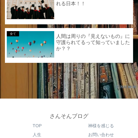
れる日本！！
全て
人間は周りの『見えないもの』に
守護られてるって知っていました
か？？
2022.06.19
2022.04.09
2021.10.02
さんそんブログ
TOP
神様を感じる
人生
お問い合わせ