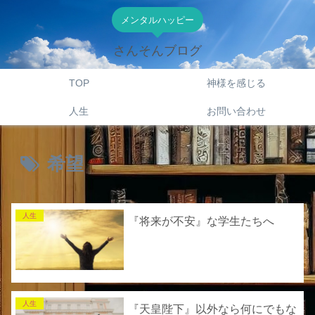
メンタルハッピー
さんそんブログ
TOP
神様を感じる
人生
お問い合わせ
希望
人生
『将来が不安』な学生たちへ
人生
『天皇陛下』以外なら何にでもな