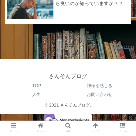
ら良いのか知っていますか？？
2021.12.11
2021.11.05
さんそんブログ
TOP
神様を感じる
人生
お問い合わせ
© 2021 さんそんブログ.
メニュー
ホーム
検索
トップ
サイドバー