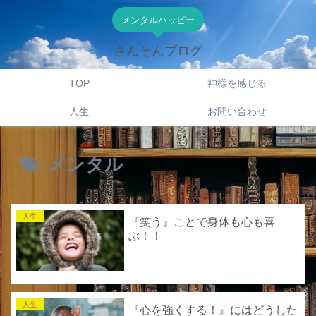
メンタルハッピー
さんそんブログ
TOP
神様を感じる
人生
お問い合わせ
メンタル
人生
『笑う』ことで身体も心も喜
ぶ！！
人生
『心を強くする！』にはどうした