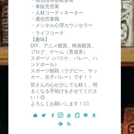
・個別指導塾教室長
・車販売営業
・人材コーディネーター
・通信営業職
・メンタル心理カウンセラー
・ライフコーチ
【趣味】
4
3
DIY、アニメ鑑賞、映画鑑賞、
ブログ、ゲーム（育成系）
スポーツ（バスケ、バレー、ハ
ンドボール）
スポーツ観戦（ラグビー、サッ
カー、女子バレー）です！！
皆さんの心が少しでも軽く、明
るくなる手助けをさせてくださ
い！😊
よろしくお願いします！🙇‍♂️