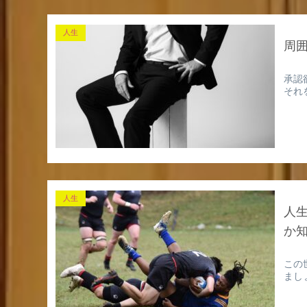
人生
周
承認
それ
人生
人
か
この
まし