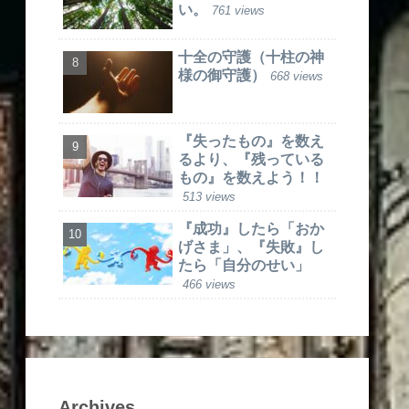
い。
761 views
十全の守護（十柱の神
様の御守護）
668 views
『失ったもの』を数え
るより、『残っている
もの』を数えよう！！
513 views
『成功』したら「おか
げさま」、『失敗』し
たら「自分のせい」
466 views
Archives