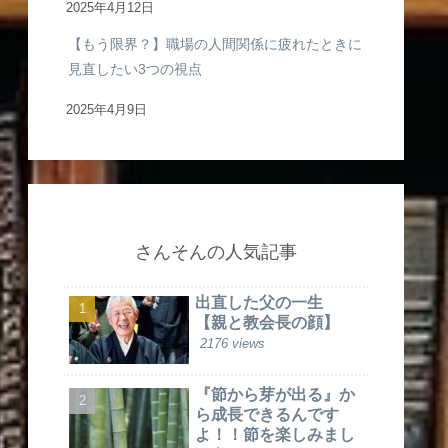
2025年4月12日
【もう限界？】職場の人間関係に疲れたときに
見直したい3つの視点
2025年4月9日
さんそんの人気記事
出直した父の一生
【親と教会長の顔】
2176 views
『節から芽が出る』か
ら成長できるんです
よ！！節を楽しみまし