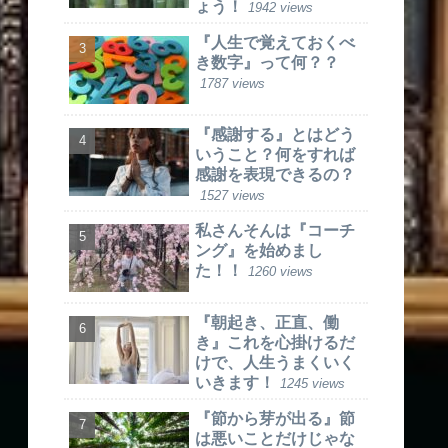
ょう！
1942 views
『人生で覚えておくべ
き数字』って何？？
1787 views
『感謝する』とはどう
いうこと？何をすれば
感謝を表現できるの？
1527 views
私さんそんは『コーチ
ング』を始めまし
た！！
1260 views
『朝起き、正直、働
き』これを心掛けるだ
けで、人生うまくいく
いきます！
1245 views
『節から芽が出る』節
は悪いことだけじゃな