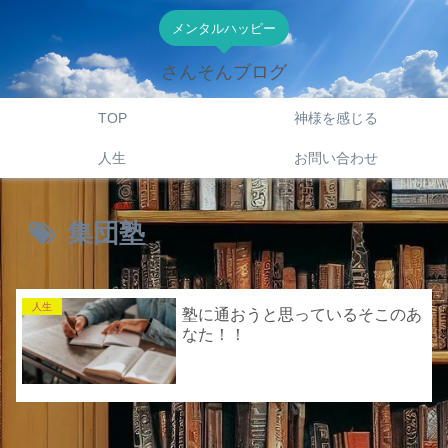
メンタルハッピー
さんそんブログ
TOP
神様を感じる
人生
お問い合わせ
集団塾
人生
塾に通おうと思っているそこのあ
なた！！