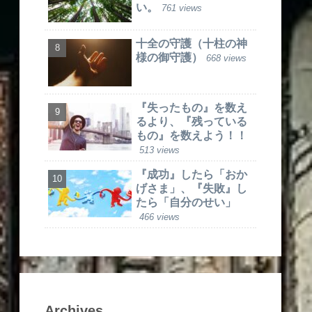
い。
761 views
十全の守護（十柱の神
様の御守護）
668 views
『失ったもの』を数え
るより、『残っている
もの』を数えよう！！
513 views
『成功』したら「おか
げさま」、『失敗』し
たら「自分のせい」
466 views
Archives