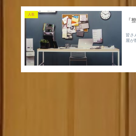
人生
『
皆さ
屋が