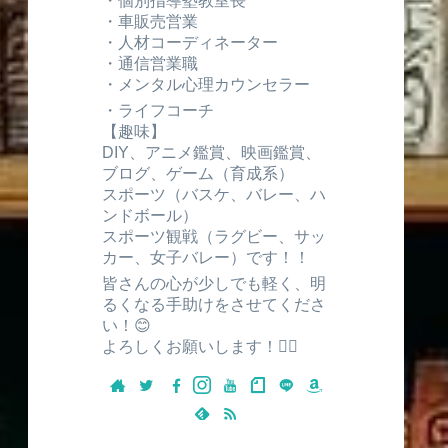
・個別指導塾教室長
・車販売営業
・人材コーディネーター
・通信営業職
・メンタル心理カウンセラー
・ライフコーチ
【趣味】
DIY、アニメ鑑賞、映画鑑賞、
ブログ、ゲーム（育成系）
スポーツ（バスケ、バレー、ハ
ンドボール）
スポーツ観戦（ラグビー、サッ
カー、女子バレー）です！！
皆さんの心が少しでも軽く、明
るくなる手助けをさせてくださ
い！😊
よろしくお願いします！🙇‍♂️