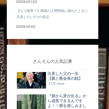
2025年4月12日
【もう限界？】職場の人間関係に疲れたときに
見直したい3つの視点
2025年4月9日
さんそんの人気記事
出直した父の一生
【親と教会長の顔】
2176 views
『節から芽が出る』か
ら成長できるんです
よ！！節を楽しみまし