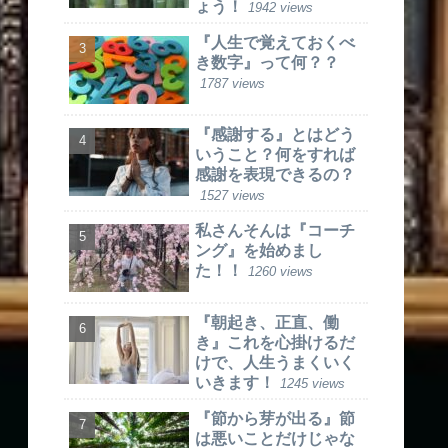
ょう！
1942 views
『人生で覚えておくべ
き数字』って何？？
1787 views
『感謝する』とはどう
いうこと？何をすれば
感謝を表現できるの？
1527 views
私さんそんは『コーチ
ング』を始めまし
た！！
1260 views
『朝起き、正直、働
き』これを心掛けるだ
けで、人生うまくいく
いきます！
1245 views
『節から芽が出る』節
は悪いことだけじゃな