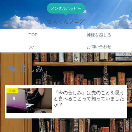
メンタルハッピー
さんそんブログ
TOP
神様を感じる
人生
お問い合わせ
苦しみ
人生
『今の苦しみ』は先のことを思う
と喜べることって知っていました
か？