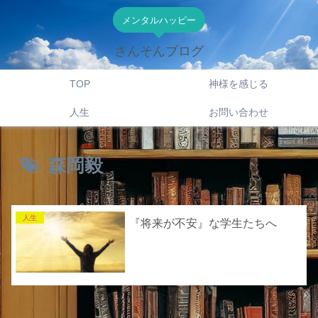
メンタルハッピー
さんそんブログ
TOP
神様を感じる
人生
お問い合わせ
森岡毅
人生
『将来が不安』な学生たちへ