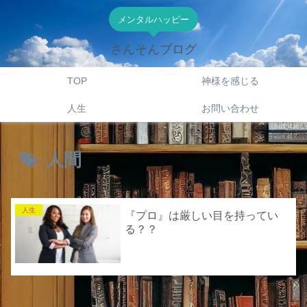
メンタルハッピー
さんそんブログ
TOP
神様を感じる
人生
お問い合わせ
人間
人生
『プロ』は厳しい目を持ってい
る？？