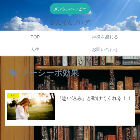
メンタルハッピー
さんそんブログ
TOP
神様を感じる
人生
お問い合わせ
ノーシーボ効果
人生
『思い込み』が助けてくれる！！