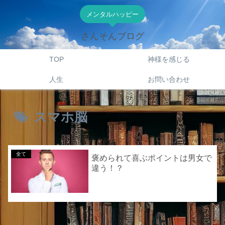
メンタルハッピー
さんそんブログ
TOP
神様を感じる
人生
お問い合わせ
スマホ脳
全て
褒められて喜ぶポイントは男女で
違う！？