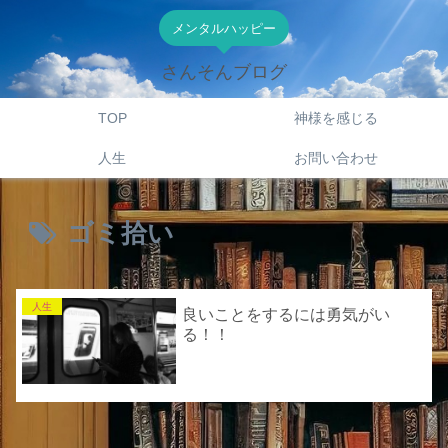
メンタルハッピー
さんそんブログ
TOP
神様を感じる
人生
お問い合わせ
ゴミ拾い
人生
良いことをするには勇気がい
る！！