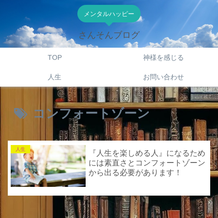
メンタルハッピー
さんそんブログ
TOP
神様を感じる
人生
お問い合わせ
コンフォートゾーン
人生
『人生を楽しめる人』になるため
には素直さとコンフォートゾーン
から出る必要があります！