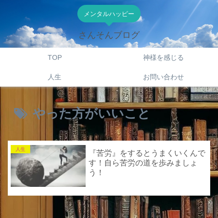
メンタルハッピー
さんそんブログ
TOP
神様を感じる
人生
お問い合わせ
やった方がいいこと
人生
『苦労』をするとうまくいくんで
す！自ら苦労の道を歩みましょ
う！