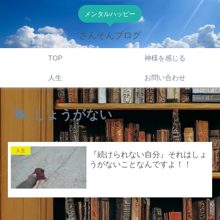
メンタルハッピー
さんそんブログ
TOP
神様を感じる
人生
お問い合わせ
しょうがない
人生
『続けられない自分』それはしょ
うがないことなんですよ！！