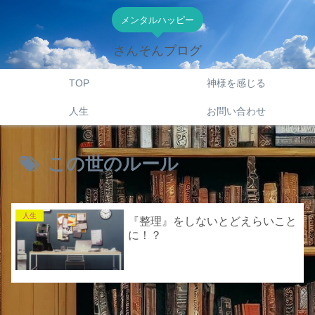
メンタルハッピー
さんそんブログ
TOP
神様を感じる
人生
お問い合わせ
この世のルール
人生
『整理』をしないとどえらいこと
に！？