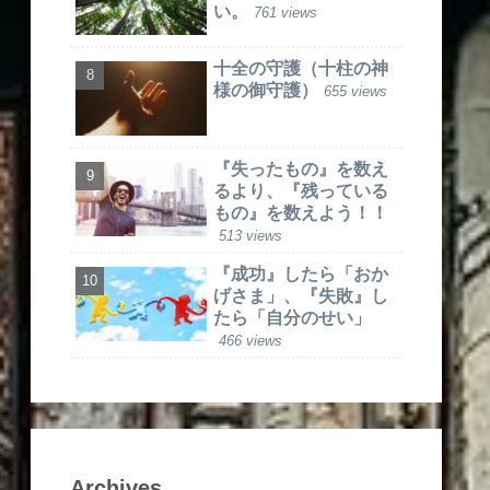
い。
761 views
十全の守護（十柱の神
様の御守護）
655 views
『失ったもの』を数え
るより、『残っている
もの』を数えよう！！
513 views
『成功』したら「おか
げさま」、『失敗』し
たら「自分のせい」
466 views
Archives