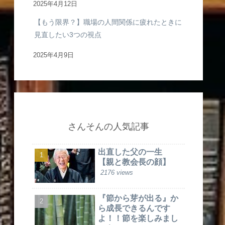
2025年4月12日
【もう限界？】職場の人間関係に疲れたときに
見直したい3つの視点
2025年4月9日
さんそんの人気記事
出直した父の一生
【親と教会長の顔】
2176 views
『節から芽が出る』か
ら成長できるんです
よ！！節を楽しみまし