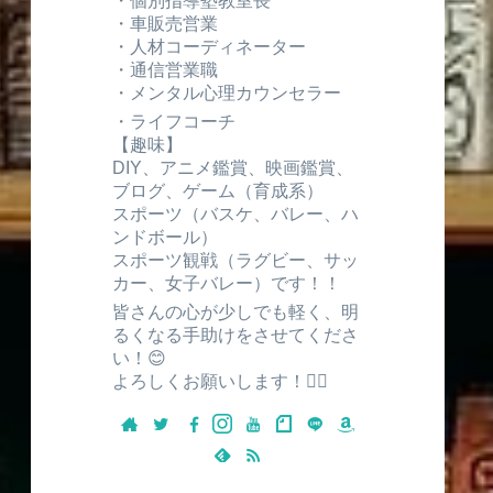
・個別指導塾教室長
・車販売営業
・人材コーディネーター
・通信営業職
・メンタル心理カウンセラー
・ライフコーチ
【趣味】
DIY、アニメ鑑賞、映画鑑賞、
ブログ、ゲーム（育成系）
スポーツ（バスケ、バレー、ハ
ンドボール）
スポーツ観戦（ラグビー、サッ
カー、女子バレー）です！！
皆さんの心が少しでも軽く、明
るくなる手助けをさせてくださ
い！😊
よろしくお願いします！🙇‍♂️