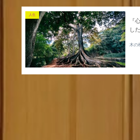
人生
『
し
木の