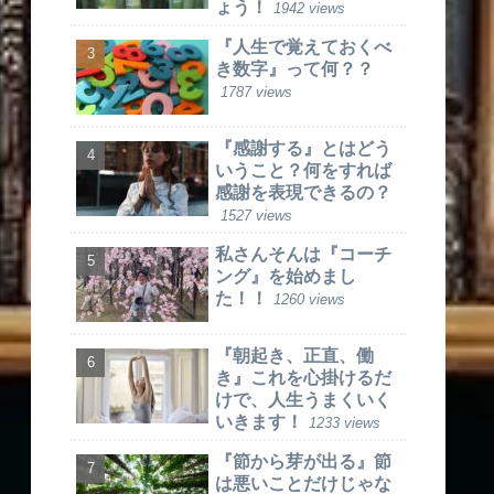
ょう！
1942 views
『人生で覚えておくべ
き数字』って何？？
1787 views
『感謝する』とはどう
いうこと？何をすれば
感謝を表現できるの？
1527 views
私さんそんは『コーチ
ング』を始めまし
た！！
1260 views
『朝起き、正直、働
き』これを心掛けるだ
けで、人生うまくいく
いきます！
1233 views
『節から芽が出る』節
は悪いことだけじゃな