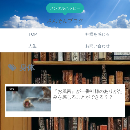
メンタルハッピー
さんそんブログ
TOP
神様を感じる
人生
お問い合わせ
身体
全て
『お風呂』が一番神様のありがた
みを感じることができる？？