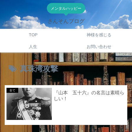
メンタルハッピー
さんそんブログ
TOP
神様を感じる
人生
お問い合わせ
真珠湾攻撃
全て
『山本 五十六』の名言は素晴ら
しい！