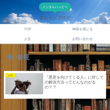
メンタルハッピー
さんそんブログ
TOP
神様を感じる
人生
お問い合わせ
無視
人生
『悪意を向けてくる人』に対して
の解決方法ってどんなのがる
の？？