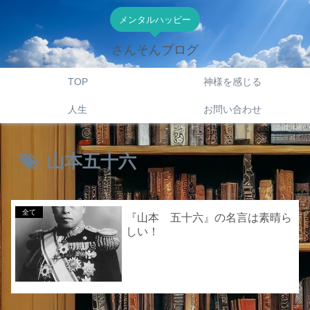
メンタルハッピー
さんそんブログ
TOP
神様を感じる
人生
お問い合わせ
山本五十六
全て
『山本 五十六』の名言は素晴ら
しい！