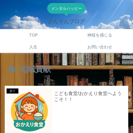
メンタルハッピー
さんそんブログ
TOP
神様を感じる
人生
お問い合わせ
地域貢献
全て
こども食堂/おかえり食堂へよう
こそ！！