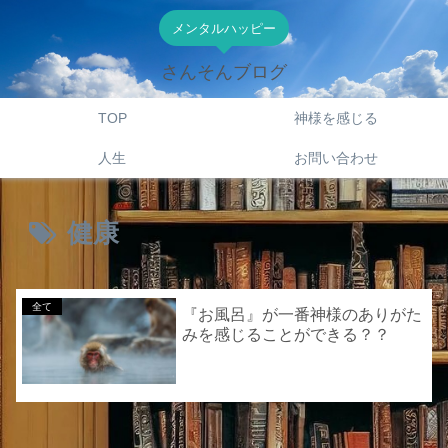
メンタルハッピー
さんそんブログ
TOP
神様を感じる
人生
お問い合わせ
健康
全て
『お風呂』が一番神様のありがた
みを感じることができる？？