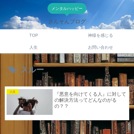
メンタルハッピー
さんそんブログ
TOP
神様を感じる
人生
お問い合わせ
スルー
人生
『悪意を向けてくる人』に対して
の解決方法ってどんなのがる
の？？